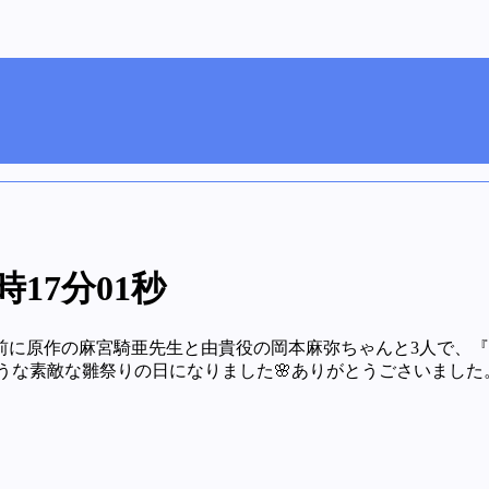
時17分01秒
前に原作の麻宮騎亜先生と由貴役の岡本麻弥ちゃんと3人で、
うな素敵な雛祭りの日になりました🌸ありがとうごさいました