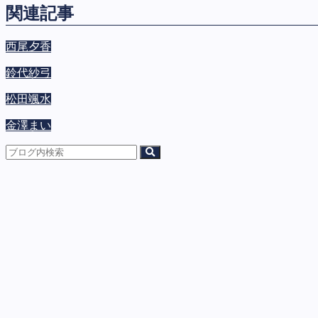
関連記事
西尾夕香
鈴代紗弓
松田颯水
金澤まい