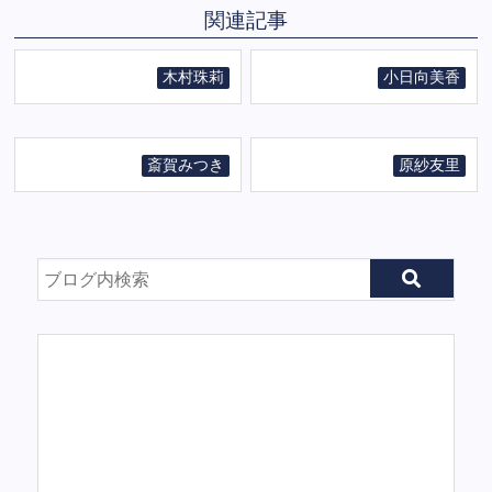
関連記事
木村珠莉
小日向美香
斎賀みつき
原紗友里