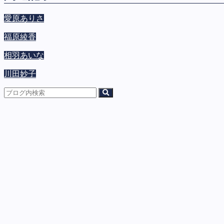
愛原ありさ
福原綾香
相羽あいな
川田妙子