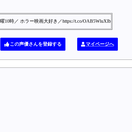
ホラー映画大好き／https://t.co/OAB5WluXIb
この声優さんを登録する
マイページへ