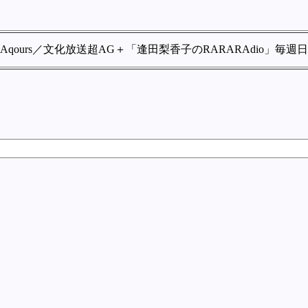
rs／文化放送超AG＋「逢田梨香子のRARARAdio」毎週日曜10時／ 