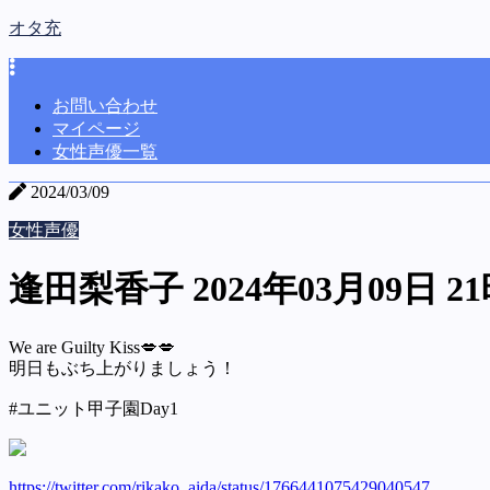
オタ充
お問い合わせ
マイページ
女性声優一覧
2024/03/09
女性声優
逢田梨香子 2024年03月09日 21
We are Guilty Kiss💋💋
明日もぶち上がりましょう！
#ユニット甲子園Day1
https://twitter.com/rikako_aida/status/1766441075429040547