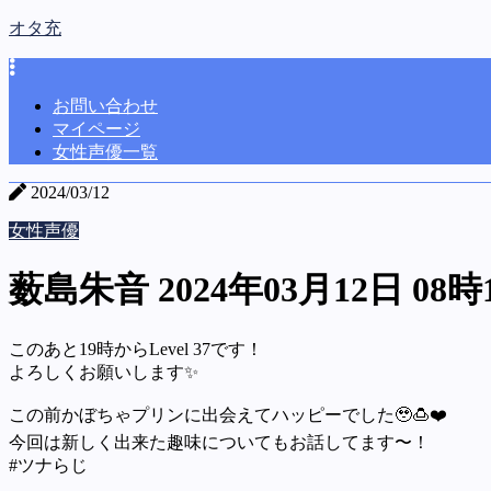
オタ充
お問い合わせ
マイページ
女性声優一覧
2024/03/12
女性声優
薮島朱音 2024年03月12日 08時
このあと19時からLevel 37です！
よろしくお願いします✨️
この前かぼちゃプリンに出会えてハッピーでした🥹🍮❤️
今回は新しく出来た趣味についてもお話してます〜！
#ツナらじ