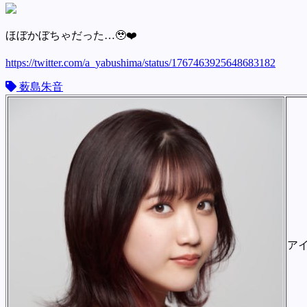
ほぼかぼちゃだった…🥹❤️
https://twitter.com/a_yabushima/status/1767463925648683182
薮島朱音
ア