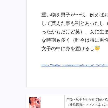
重い物を男子が〜他、例えば
して貰えた事も割とあったし
ったかもだけど笑）、女に生
な時期も多く（昨今は特に男
女子の中に身を置けるし
https://twitter.com/vhitomin/status/17675
声優・歌手をやらせて頂いて
（業務提携オフィスアネモネ ）https