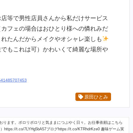
お店等で男性店員さんから私だけサービス
（カフェの場合はおひとり様への憐れみだ
まれたんだからメイクやオシャレ楽しも
性でもこれは可）かわいくて綺麗な場所や
40541485707453
原田ひとみ
おります。ポロリポロリと気ままにつぶやく日々。お仕事依頼はこちら
://t.co/7LYHg5bA57ブログhttps://t.co/KTRhdrKze0 趣味ゲーム実