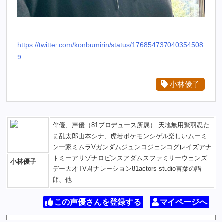
https://twitter.com/konbumirin/status/176854737040354508
9
小林優子
俳優、声優（81プロデュース所属） 天地無用鷲羽忍た
ま乱太郎山本シナ、虎若ポケモンシゲル楽しいムーミ
ン一家ミムラVガンダムジュンコジェンコグレイズアナ
トミーアリゾナロビンスアダムスファミリーウェンズ
小林優子
デー天才TV君ナレーション81actors studio言葉の講
師、他
この声優さんを登録する
マイページへ