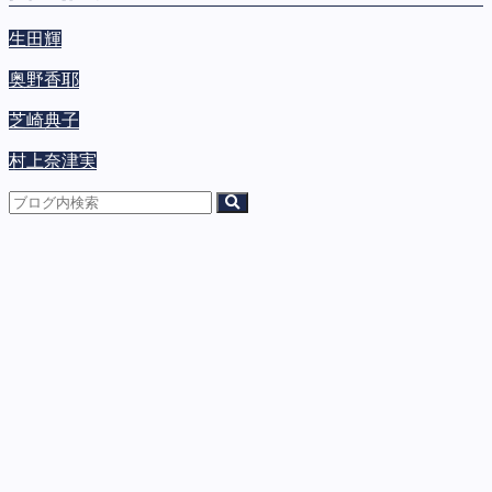
生田輝
奥野香耶
芝崎典子
村上奈津実