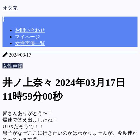
オタ充
お問い合わせ
マイページ
女性声優一覧
2024/03/17
女性声優
井ノ上奈々 2024年03月17日
11時59分00秒
皆さんありがとう〜！
爆速で答え出ましたね！
UDXだそうで！！
息子がなぜここに行きたいのかはわかりませんが、今度連れ
てってみます😊