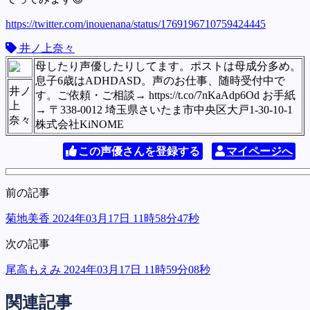
https://twitter.com/inouenana/status/1769196710759424445
井ノ上奈々
母したり声優したりしてます。ポストは母成分多め。
息子6歳はADHDASD。声のお仕事、随時受付中で
井ノ
す。ご依頼・ご相談→ https://t.co/7nKaAdp6Od お手紙
上
→ 〒338-0012 埼玉県さいたま市中央区大戸1-30-10-1
奈々
株式会社KiNOME
この声優さんを登録する
マイページへ
前の記事
菊地美香 2024年03月17日 11時58分47秒
次の記事
尾高もえみ 2024年03月17日 11時59分08秒
関連記事