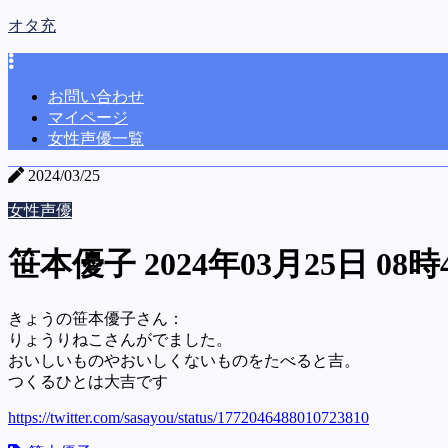
オタ充
お問い合わせ
マイページ
女性声優一覧
2024/03/25
女性声優
笹本優子 2024年03月25日 08時
きょうの笹本優子さん：
りょうりねこさんがでました。
おいしいものやおいしくないものをたべると吉。
つくるひとは大吉です
https://twitter.com/sasayou/status/1772046488010723810