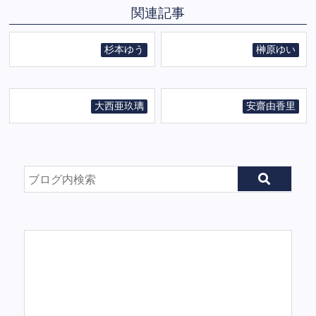
関連記事
杉本ゆう
榊原ゆい
大西亜玖璃
安齋由香里