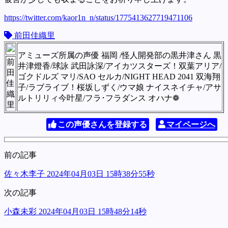
https://twitter.com/kaor1n_n/status/1775413627719471106
前田佳織里
アミューズ所属の声優 福岡 /怪人開発部の黒井津さん 黒
前
井津燈香/球詠 武田詠深/アイカツスターズ！双葉アリア/
田
ゴクドルズ マリ/SAO セルカ/NIGHT HEAD 2041 双海翔
佳
子/ラブライブ！桜坂しずく/ウマ娘 ナイスネイチャ/アサ
織
ルトリリィ今叶星/フラ･フラダンス オハナ❁
里
この声優さんを登録する
マイページへ
前の記事
佐々木李子 2024年04月03日 15時38分55秒
次の記事
小森未彩 2024年04月03日 15時48分14秒