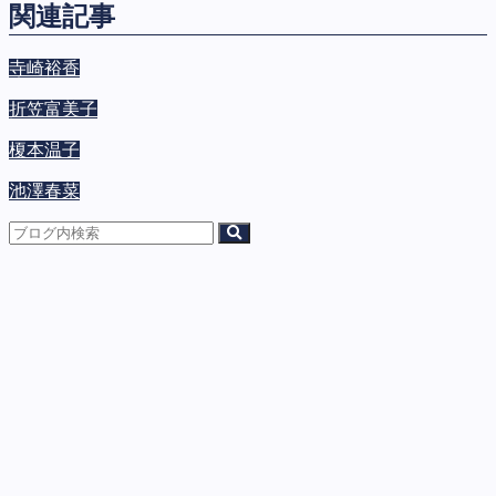
関連記事
寺崎裕香
折笠富美子
榎本温子
池澤春菜