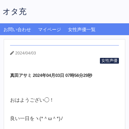
オタ充
お問い合わせ
マイページ
女性声優一覧
2024/04/03
女性声優
真田アサミ 2024年04月03日 07時56分29秒
おはようござい◯！
良い一日をヽ(*＾ω＾*)ﾉ