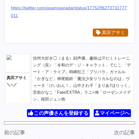
https://twitter.com/asamisanada/status/1775296273731777
011
真田アサミ
信州大好き◯（まる）顔声優。趣味は汗だくトレーニ
ング（笑）「令和のデ・ジ・キャラット」でじこ 「デ
ート・ア・ライブ」時崎狂三「プリパラ」ガァルル
真田アサミ
「かぎなど」神尾観鈴「魔法少女リリカルなのは」ヴ
＼○／
ィータ「けいおん！」山中さわ子「まりあ†ほりっく」
宮前かなこ「Fate/EXTRA」ラニ=Ⅷ「ローゼンメイデ
ン」桜田ジュン他
この声優さんを登録する
マイページへ
前の記事
次の記事