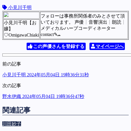
小見川千明
フォローは事務所関係者のみとさせて頂
いております。 ︎︎︎︎声優┊︎音響演出┊︎朗読┊︎
小見川千明【お
メディカルハーブコーディネーター
嬢】
contact✎ܚ
♡OmigawaChiaki
この声優さんを登録する
マイページへ
前の記事
小見川千明 2024年05月04日 19時36分31秒
次の記事
野水伊織 2024年05月04日 19時36分47秒
関連記事
川田妙子