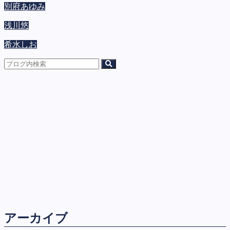
別府あゆみ
浅川悠
希水しお
アーカイブ