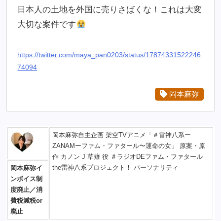
日本人の土地を外国に売りさばくな！これは大変
大切な案件です
https://twitter.com/maya_pan0203/status/17874331522246
74094
岡本麻弥
岡本麻弥自主企画 架空TVアニメ「＃雷神八系ー
ZANAMーファム・ファタール〜運命の女」 原案・原
作 カノン J 草薙 役 ＃ラジオDEファム・ファタール
the雷神八系プロジェクト！ パーソナリティ
岡本麻弥イ
ンボイス制
度廃止／消
費税減税or
廃止