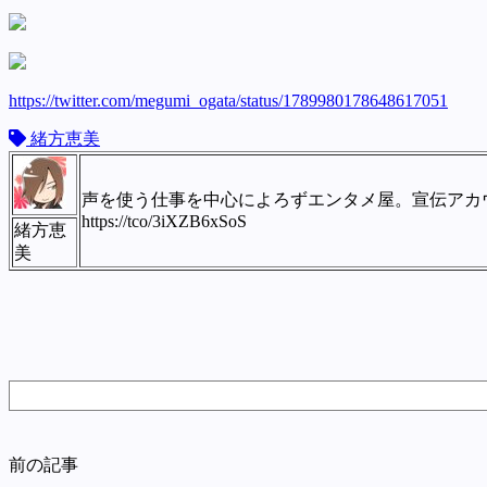
https://twitter.com/megumi_ogata/status/1789980178648617051
緒方恵美
声を使う仕事を中心によろずエンタメ屋。宣伝アカウントです
https://tco/3iXZB6xSoS
緒方恵
美
前の記事