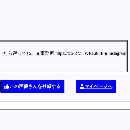
所 https://tco/RMTWRLi88E★Instagram
この声優さんを登録する
マイページへ