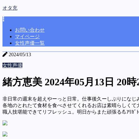
オタ充
お問い合わせ
マイページ
女性声優一覧
2024/05/13
女性声優
緒方恵美 2024年05月13日 20時
非日常の週末を超えやーっと日常。仕事後久ーしぶりになじ
各地のとれたて食材を食べさせてくれるお店は素晴らしくて
職人技堪能できてリフレッシュ。明日からまた頑張る💪ｱﾘｶﾞﾄ