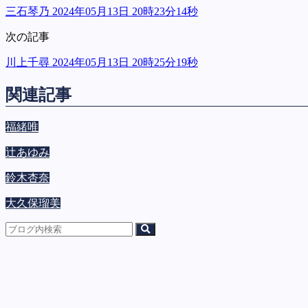
三石琴乃 2024年05月13日 20時23分14秒
次の記事
川上千尋 2024年05月13日 20時25分19秒
関連記事
福緒唯
辻あゆみ
鈴木杏奈
大久保瑠美