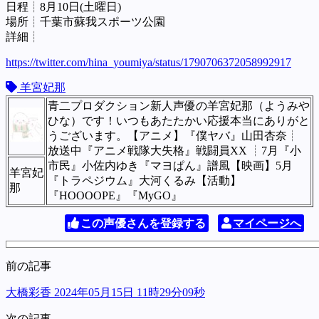
日程┊︎8月10日(土曜日)
場所┊︎千葉市蘇我スポーツ公園
詳細┊︎
https://twitter.com/hina_youmiya/status/1790706372058992917
羊宮妃那
青二プロダクション新人声優の羊宮妃那（ようみや
ひな）です！いつもあたたかい応援本当にありがと
うございます。【アニメ】『僕ヤバ』山田杏奈┊
放送中『アニメ戦隊大失格』戦闘員XX ┊7月『小
市民』小佐内ゆき『マヨぱん』譜風【映画】5月
羊宮妃
『トラペジウム』大河くるみ【活動】
那
『HOOOOPE』『MyGO』
この声優さんを登録する
マイページへ
前の記事
大橋彩香 2024年05月15日 11時29分09秒
次の記事