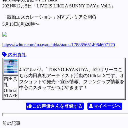
2021年12月5日「LIVE IS LIKE A SUNNY DAY♫ Vol.3」
「鼓動エスカレーション」MVプレミア公開📺
5月13日(月)20時〜
https://twitter.com/maayauchida/status/1788856514964607170
内田真礼
4thアルバム「TOKYO-BYAKUYA」529リリースこ
ちら内田真礼アーティスト活動のOfficial Xです。オ
内田真
フショットや発売・宣伝情報、ファンクラブ情報を
礼
中心にスタッフがつぶやきます！
Official
STAFF
この声優さんを登録する
マイページへ
前の記事