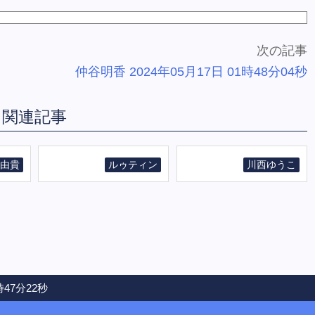
次の記事
仲谷明香 2024年05月17日 01時48分04秒
関連記事
由貴
ルゥティン
川西ゆうこ
時47分22秒