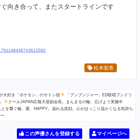
すぐ向き合って、またスタートラインです
us/1791148448743612592
松本梨香
が大好き「ポケモン」のサトシ役
「ブンブンジャー」ED歌唱ブンドリ
」
クールJAPAN広報大使副会長。まんまるの輪、広げよう実施中
人とを繋ぐ輪、愛、HAPPY。溢れる笑顔。心がほっこり温かくなる気持ち
ビー
この声優さんを登録する
マイページへ