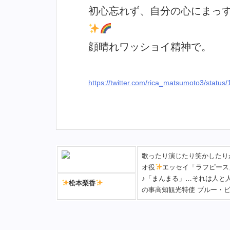
初心忘れず、自分の心にまっ
顔晴れワッショイ精神で。
https://twitter.com/rica_matsumoto3/stat
歌ったり演じたり笑かしたり
オ役
エッセイ「ラフピース
♪「まんまる」…それは人と
松本梨香
の事高知観光特使 ブルー・