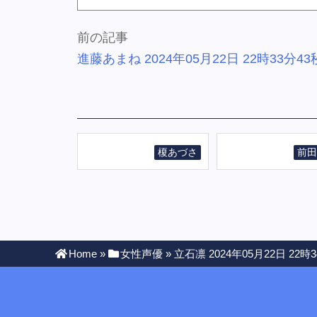
前の記事
進藤あまね 2024年05月22日 22時33分43
榎あづさ
前田
Home
»
女性声優
»
立石凛 2024年05月22日 22時