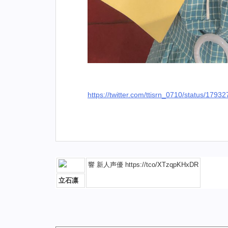
https://twitter.com/ttisrn_0710/status/17
響 新人声優 https://tco/XTzqpKHxDR
立石凛