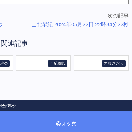
次の記事
秒
山北早紀 2024年05月22日 22時34分22秒
関連記事
玲奈
門脇舞以
西原さおり
34分09秒
オタ充