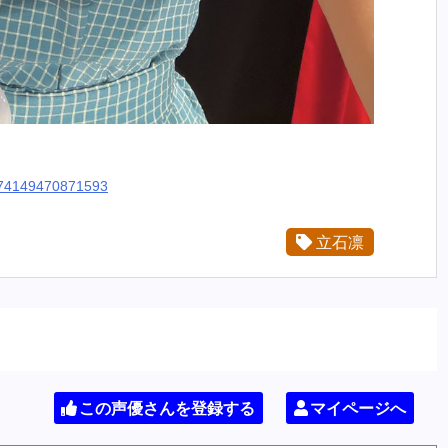
93274149470871593
立石凛
この声優さんを登録する
マイページへ