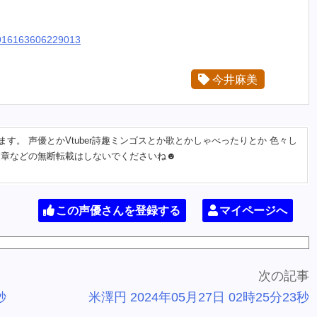
94916163606229013
今井麻美
す。 声優とかVtuber詩趣ミンゴスとか歌とかしゃべったりとか 色々し
文章などの無断転載はしないでくださいね☻
この声優さんを登録する
マイページへ
次の記事
秒
米澤円 2024年05月27日 02時25分23秒