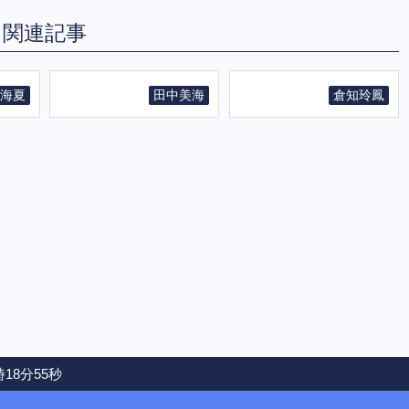
関連記事
海夏
田中美海
倉知玲鳳
時18分55秒