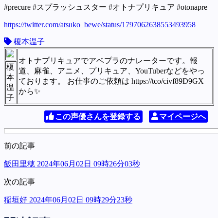
#precure #スプラッシュスター #オトナプリキュア #otonapre
https://twitter.com/atsuko_bewe/status/1797062638553493958
榎本温子
オトナプリキュアでアベプラのナレーターです。報
榎
道、麻雀、アニメ、プリキュア、YouTuberなどをやっ
本
ております。 お仕事のご依頼は https://tco/civf89D9GX
温
から✨
子
この声優さんを登録する
マイページへ
前の記事
飯田里穂 2024年06月02日 09時26分03秒
次の記事
稲垣好 2024年06月02日 09時29分23秒