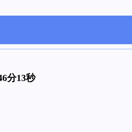
46分13秒