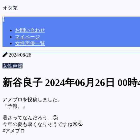
オタ充
お問い合わせ
マイページ
女性声優一覧
2024/06/26
女性声優
新谷良子 2024年06月26日 00時
アメブロを投稿しました。
『予報。』
暑さってなんだろう…🤔
今年の夏も暑くなりそうですね😣💦
#アメブロ