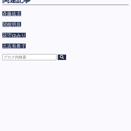
関連記事
斉藤佑圭
関根明良
花守ゆみり
元吉有希子