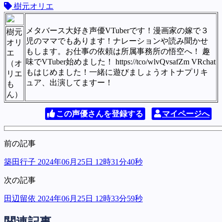
樹元オリエ
メタバース大好き声優VTuberです！漫画家の嫁で３
樹元
児のママでもあります！ナレーションや読み聞かせ
オリ
もします。お仕事の依頼は所属事務所の悟空へ！ 趣
エ
味でVTuber始めました！ https://tco/wlvQvsafZm VRchat
（オ
もはじめました！一緒に遊びましょうオトナプリキ
リエ
ュア、出演してますー！
も
ん）
この声優さんを登録する
マイページへ
前の記事
築田行子 2024年06月25日 12時31分40秒
次の記事
田辺留依 2024年06月25日 12時33分59秒