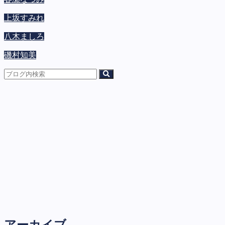
上坂すみれ
八木ましろ
磯村知美