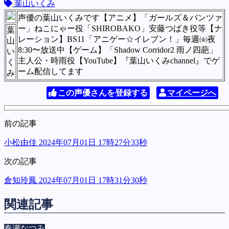
葉山いくみ
声優の葉山いくみです【アニメ】「ガールズ＆パンツァ
ー」ねこにゃー役「SHIROBAKO」安藤つばき役等【ナ
葉
レーション】BS11「アニゲー☆イレブン！」毎週㈮夜
山
8:30〜放送中【ゲーム】「Shadow Corridor2 雨ノ四葩」
い
主人公・時雨役【YouTube】『葉山いくみchannel』でゲ
く
ーム配信してます
み
この声優さんを登録する
マイページへ
前の記事
小松由佳 2024年07月01日 17時27分33秒
次の記事
倉知玲鳳 2024年07月01日 17時31分30秒
関連記事
春瀬なつみ