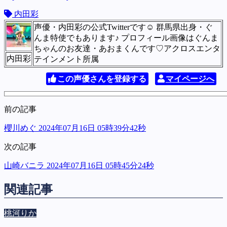
内田彩
声優・内田彩の公式Twitterです☺︎ 群馬県出身・ぐ
んま特使でもあります♪ プロフィール画像はぐんま
ちゃんのお友達・あおまくんです♡アクロスエンタ
内田彩
テインメント所属
この声優さんを登録する
マイページへ
前の記事
櫻川めぐ 2024年07月16日 05時39分42秒
次の記事
山崎バニラ 2024年07月16日 05時45分24秒
関連記事
桃河りか