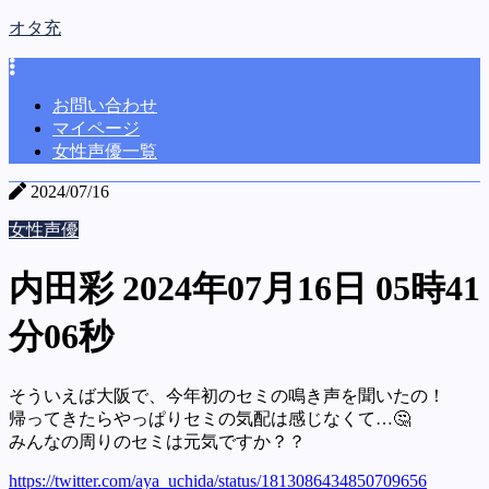
オタ充
お問い合わせ
マイページ
女性声優一覧
2024/07/16
女性声優
内田彩 2024年07月16日 05時41
分06秒
そういえば大阪で、今年初のセミの鳴き声を聞いたの！
帰ってきたらやっぱりセミの気配は感じなくて…🤔
みんなの周りのセミは元気ですか？？
https://twitter.com/aya_uchida/status/1813086434850709656