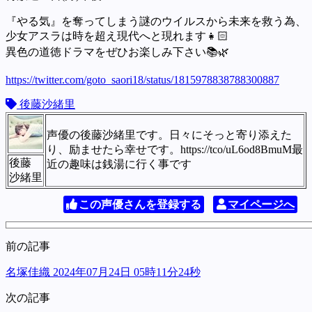
『やる気』を奪ってしまう謎のウイルスから未来を救う為、
少女アスラは時を超え現代へと現れます👧🏻
異色の道徳ドラマをぜひお楽しみ下さい📚🌿
https://twitter.com/goto_saori18/status/1815978838788300887
後藤沙緒里
声優の後藤沙緒里です。日々にそっと寄り添えた
り、励ませたら幸せです。https://tco/uL6od8BmuM最
後藤
近の趣味は銭湯に行く事です
沙緒里
この声優さんを登録する
マイページへ
前の記事
名塚佳織 2024年07月24日 05時11分24秒
次の記事