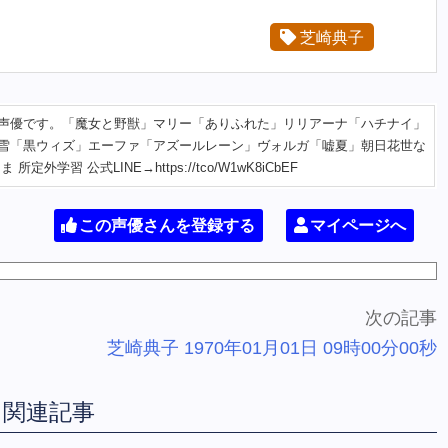
芝崎典子
声優です。「魔女と野獣」マリー「ありふれた」リリアーナ「ハチナイ」
雪「黒ウィズ」エーファ「アズールレーン」ヴォルガ「嘘夏」朝日花世な
外学習 公式LINE→https://tco/W1wK8iCbEF
この声優さんを登録する
マイページへ
次の記事
芝崎典子 1970年01月01日 09時00分00秒
関連記事