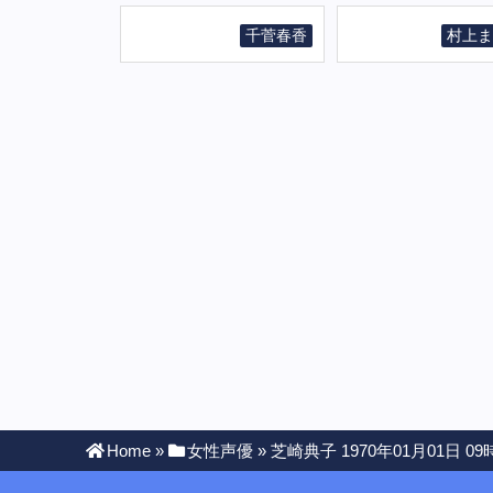
千菅春香
村上ま
Home
»
女性声優
»
芝崎典子 1970年01月01日 09