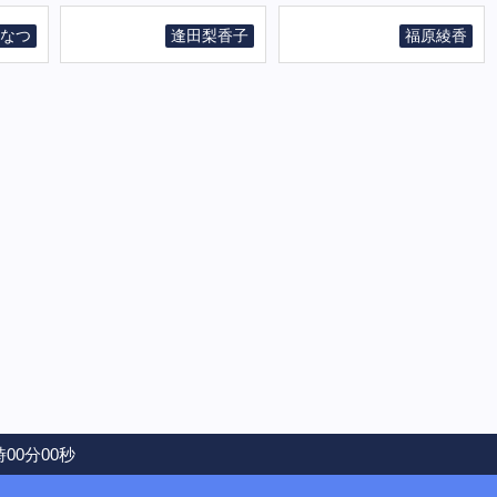
なつ
逢田梨香子
福原綾香
時00分00秒