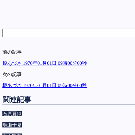
前の記事
榎あづさ 1970年01月01日 09時00分00秒
次の記事
榎あづさ 1970年01月01日 09時00分00秒
関連記事
石原夏織
廣瀬千夏