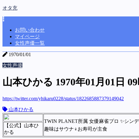
オタ充
お問い合わせ
マイページ
女性声優一覧
1970/01/01
女性声優
山本ひかる 1970年01月01日 0
https://twitter.com/yhikaru0228/status/1822685887379149042
山本ひかる
TWIN PLANET所属 女優麻雀プロ 
【公式】山本ひ
趣味はサウナ‍♀️お寿司が主食
かる