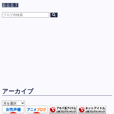
新谷良子
アーカイブ
ア
ー
カ