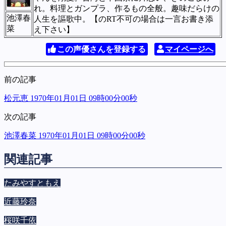
れ。料理とガンプラ、作るもの全般。趣味だらけの
池澤春
人生を謳歌中。【のRT不可の場合は一言お書き添
菜
え下さい】
この声優さんを登録する
マイページへ
前の記事
松元恵 1970年01月01日 09時00分00秒
次の記事
池澤春菜 1970年01月01日 09時00分00秒
関連記事
たみやすともえ
近藤玲奈
桜咲千依