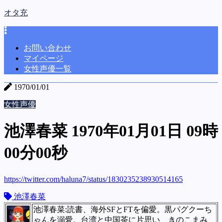
オタ充
お問い合わせ
マイページ
女性声優一覧
1970/01/01
女性声優
池澤春菜 1970年01月01日 09時
00分00秒
https://twitter.com/haluna7/status/1830235238930514165
池澤春菜
池澤春菜:読書、海外SFとFTを偏愛。黒パグクーち
ゃんを溺愛。台湾と中国茶に片思い、きのこまみ