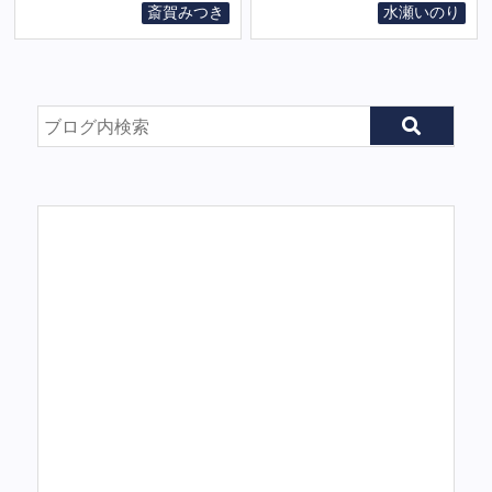
斎賀みつき
水瀬いのり