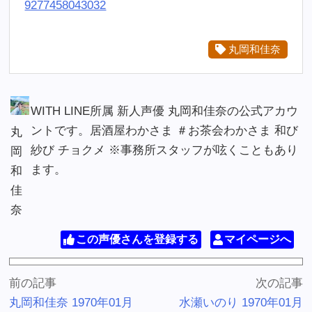
9277458043032
丸岡和佳奈
WITH LINE所属 新人声優 丸岡和佳奈の公式アカウ
ントです。居酒屋わかさま ＃お茶会わかさま 和び
丸
紗び チョクメ ※事務所スタッフが呟くこともあり
岡
ます。
和
佳
奈
この声優さんを登録する
マイページへ
前の記事
次の記事
丸岡和佳奈 1970年01月
水瀬いのり 1970年01月