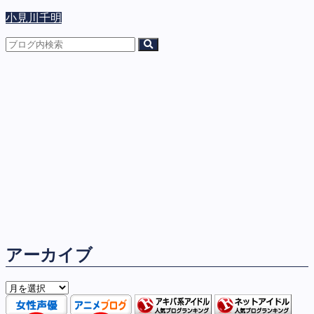
小見川千明
アーカイブ
ア
ー