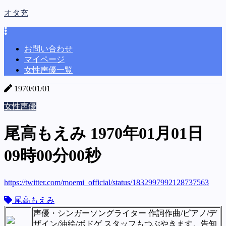
オタ充
お問い合わせ
マイページ
女性声優一覧
1970/01/01
女性声優
尾高もえみ 1970年01月01日
09時00分00秒
https://twitter.com/moemi_official/status/1832997992128737563
尾高もえみ
声優・シンガーソングライター 作詞作曲/ピアノ/デ
ザイン/油絵/ボドゲ スタッフもつぶやきます。告知