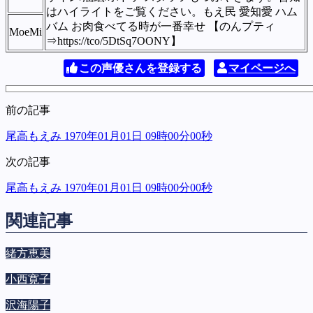
はハイライトをご覧ください。もえ民 愛知愛 ハム
バム お肉食べてる時が一番幸せ 【のんプティ
MoeMi
⇒https://tco/5DtSq7OONY】
この声優さんを登録する
マイページへ
前の記事
尾高もえみ 1970年01月01日 09時00分00秒
次の記事
尾高もえみ 1970年01月01日 09時00分00秒
関連記事
緒方恵美
小西寛子
沢海陽子