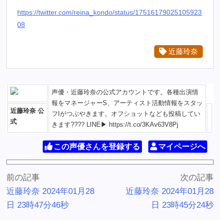
https://twitter.com/reina_kondo/status/17516179025105923
08
近藤玲奈
声優・近藤玲奈の公式アカウントです。各種出演情
報をマネージャーS、アーティスト活動情報をスタッ
近藤玲奈 公
フIがつぶやきます。オフショットなども投稿してい
式
きます???? LINE▶︎ https://t.co/3KAv63V8Pj
この声優さんを登録する
マイページへ
前の記事
次の記事
近藤玲奈 2024年01月28
近藤玲奈 2024年01月28
日 23時47分46秒
日 23時45分24秒