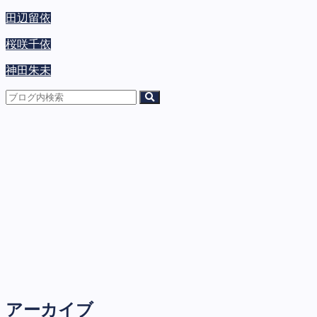
田辺留依
桜咲千依
神田朱未
アーカイブ