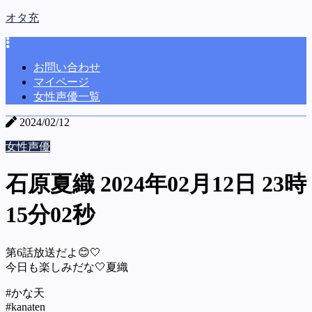
オタ充
お問い合わせ
マイページ
女性声優一覧
2024/02/12
女性声優
石原夏織 2024年02月12日 23時
15分02秒
第6話放送だよ😊🤍
今日も楽しみだな🤍夏織
#かな天
#kanaten