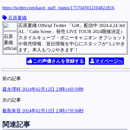
https://twitter.com/kaori_staff_/status/1757045652104822816
石原夏織
石原夏織 Official Twitter 「Gift」配信中 2024.4.24 3rd
AL「Calm Scene」発売 LIVE TOUR 2024開催決定♪
石原
スタイルキューブ・ポニーキャニオン オフショット
夏織
や発売情報、宣伝情報を中心にスタッフがつぶやき
official
ます。本人もつぶやきます！
この声優さんを登録する
マイページへ
前の記事
森永理科 2024年02月12日 23時14分59秒
次の記事
薮島朱音 2024年02月12日 23時17分36秒
関連記事