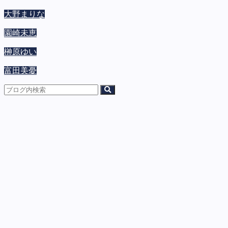
大野まりな
園崎未恵
榊原ゆい
富田美憂