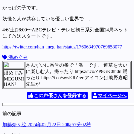
かっぱの子です。
妖怪と人が共存している優しい世界で…。
4/6(土)26:00〜ABCテレビ・テレビ朝日系列全国24局ネット
にて放送スタートです。
https://twitter.com/han_meg_han/status/1760634970769658077
潘めぐみ
さんずいに番号の番で「潘」です。 道草を大い
に楽しむ人。撮ったり https://t.co/ZP8GK0lhdn 踊
潘めぐみ
ったり https://t.co/swsEJIZrer アイコンは助野嘉昭
MEGUMI
先生が
HAN⁷
この声優さんを登録する
マイページへ
前の記事
加藤奈々絵 2024年02月22日 20時57分02秒