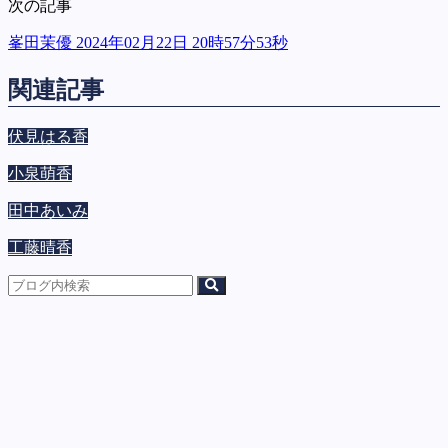
次の記事
峯田茉優 2024年02月22日 20時57分53秒
関連記事
伏見はる香
小泉萌香
田中あいみ
工藤晴香