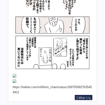
https://twitter.com/m00min_chan/status/169755582763545
4421
三村ゆうな