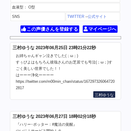
血液型： O型
SNS
TWITTER
--
公式サイト
この声優さんを登録する
マイページへ
三村ゆうな 2023年06月25日 23時21分22秒
お姉ちゃんギャン泣きでした(；ω；)
すぅぴよはもちろん彼哉さんのお芝居でも号泣(；ω；)す
ごく美しい世界でした！！
はーーー浄化ーーーー
https://twitter.com/m00min_chan/status/167297326064720
2817
三村ゆうな
三村ゆうな 2023年06月27日 18時02分18秒
『ハリー･ポッター：#魔法の覚醒』
ついに！サービス開始！🎉