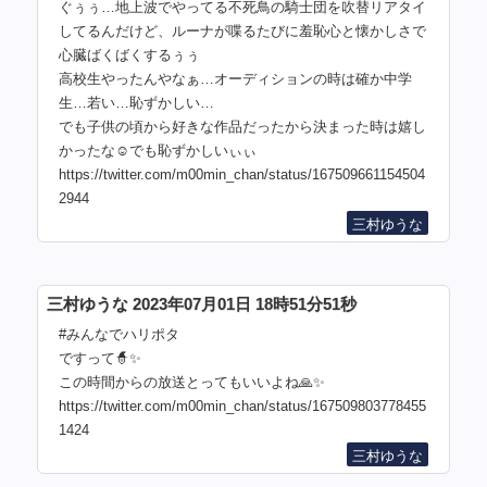
ぐぅぅ…地上波でやってる不死鳥の騎士団を吹替リアタイ
してるんだけど、ルーナが喋るたびに羞恥心と懐かしさで
心臓ばくばくするぅぅ
高校生やったんやなぁ…オーディションの時は確か中学
生…若い…恥ずかしい…
でも子供の頃から好きな作品だったから決まった時は嬉し
かったな☺️でも恥ずかしいぃぃ
https://twitter.com/m00min_chan/status/167509661154504
2944
三村ゆうな
三村ゆうな 2023年07月01日 18時51分51秒
#みんなでハリポタ
ですって🧙✨
この時間からの放送とってもいいよね🙏✨
https://twitter.com/m00min_chan/status/167509803778455
1424
三村ゆうな