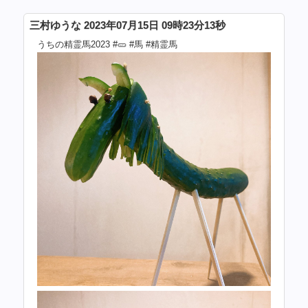
三村ゆうな 2023年07月15日 09時23分13秒
うちの精霊馬2023 #🥒 #馬 #精霊馬