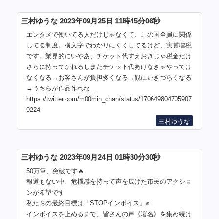
三村ゆうな 2023年09月25日 11時45分06秒
エンタメで働いてる人だけじゃなくて、この国全員に関係
してる制度。横文字でわかりにくくしてるけど、実質増税
です。業界的にいやあ、チケット代すえおきじゃ税金だけ
さらに持ってかれるしまたチケット代あげなきゃやってけ
なくなる→お客さんが負担多くなる→観にいきづらくなる
→うちらが作品作れな…
https://twitter.com/m00min_chan/status/170649804705907
9224
三村ゆうな
三村ゆうな 2023年09月24日 01時30分30秒
50万筆、突破です🔥
報道もない中、危機感を持って声を広げた市民のアクショ
ンが希望です
私たちの最終目標は「STOPインボイス」✊
インボイスを止めるまで、皆さんの声《署名》を集め続け