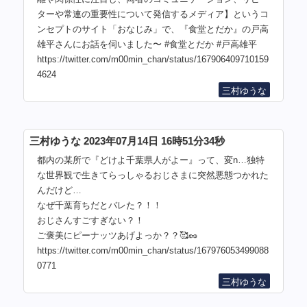
ターや常連の重要性について発信するメディア】というコ
ンセプトのサイト「おなじみ」で、『食堂とだか』の戸高
雄平さんにお話を伺いました〜 #食堂とだか #戸高雄平
https://twitter.com/m00min_chan/status/167906409710159
4624
三村ゆうな
三村ゆうな 2023年07月14日 16時51分34秒
都内の某所で『どけよ千葉県人がよー』って、変n…独特
な世界観で生きてらっしゃるおじさまに突然悪態つかれた
んだけど…
なぜ千葉育ちだとバレた？！！
おじさんすごすぎない？！
ご褒美にピーナッツあげよっか？？🥰🥜
https://twitter.com/m00min_chan/status/167976053499088
0771
三村ゆうな