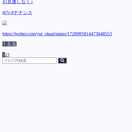
お見逃しなく♪
#t7s #ナナシス
https://twitter.com/yui_okasi/status/1728985814473048553
中島唯
1
2
3