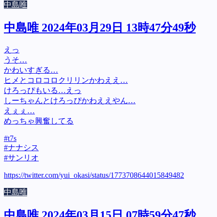
中島唯
中島唯 2024年03月29日 13時47分49秒
えっ
うそ…
かわいすぎる…
ヒメとコロコロクリリンかわええ…
けろっぴもいる…えっ
しーちゃんとけろっぴかわええやん…
えぇぇ…
めっちゃ興奮してる
#t7s
#ナナシス
#サンリオ
https://twitter.com/yui_okasi/status/1773708644015849482
中島唯
中島唯 2024年03月15日 07時59分47秒