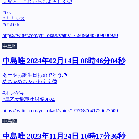
支配人！これからもよろしく😉
#t7s
#ナナシス
#t7s10th
https://twitter.com/yui_okasi/status/1759396085309800920
中島唯
中島唯 2024年02月14日 08時46分04秒
あーやお誕生日おめでとう🎂
めちゃめちゃかわええ😍
#オンゲキ
#早乙女彩華生誕祭2024
https://twitter.com/yui_okasi/status/1757687641720623509
中島唯
中島唯 2023年11月24日 10時17分36秒