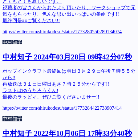
とてもとても寂しいです。
視聴者の皆さんからおたより頂いたり、ワークショップで元
気をもらったり、色んな思い出いっぱいの番組です!!
最終回是非ご覧ください!!
https://twitter.com/shirukodesu/status/1773280550289134074
中村知子
中村知子 2024年03月28日 09時42分07秒
ポップインクラフト最終回は明日３月２９日午後７時５５分
から!!
再放送は３１日日曜日あさ７時２５分からです!!
ラストはゆうたろうくん!
最後のラッピィ、ぜひご覧くださいませー!!
https://twitter.com/shirukodesu/status/1773284422738907414
中村知子
中村知子 2022年10月06日 17時33分40秒