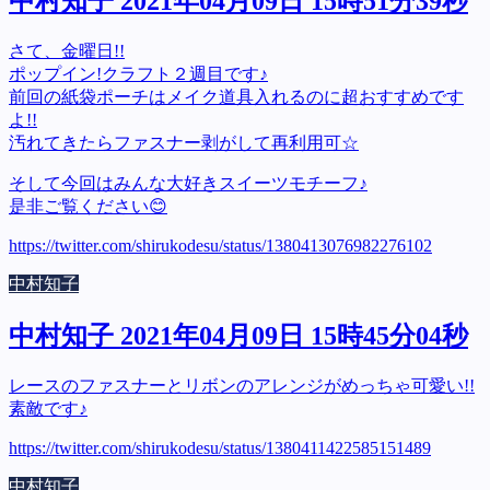
中村知子 2021年04月09日 15時51分39秒
さて、金曜日!!
ポップイン!クラフト２週目です♪
前回の紙袋ポーチはメイク道具入れるのに超おすすめです
よ!!
汚れてきたらファスナー剥がして再利用可☆
そして今回はみんな大好きスイーツモチーフ♪
是非ご覧ください😊
https://twitter.com/shirukodesu/status/1380413076982276102
中村知子
中村知子 2021年04月09日 15時45分04秒
レースのファスナーとリボンのアレンジがめっちゃ可愛い!!
素敵です♪
https://twitter.com/shirukodesu/status/1380411422585151489
中村知子