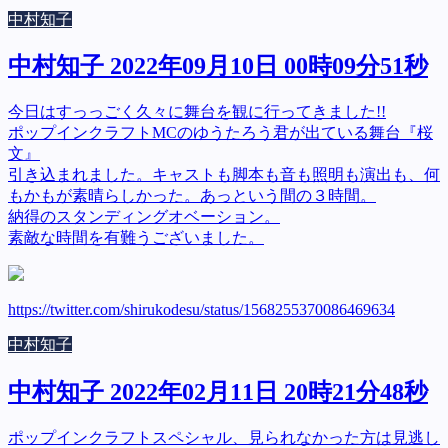
中村知子
中村知子 2022年09月10日 00時09分51秒
今日はすっっごく久々に舞台を観に行ってきました!!
ポップインクラフトMCのゆうたろう君が出ている舞台『桜
文』
引き込まれました。キャストも脚本も音も照明も演出も、何
もかもが素晴らしかった。あっという間の３時間。
納得のスタンディングオベーション。
素敵な時間を有難うございました。
https://twitter.com/shirukodesu/status/1568255370086469634
中村知子
中村知子 2022年02月11日 20時21分48秒
ポップインクラフトスペシャル、見られなかった方は見逃し