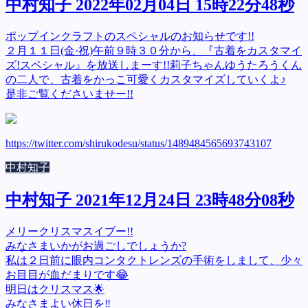
中村知子 2022年02月04日 15時22分48秒
ポップインクラフトのスペシャルのお知らせです!!
２月１１日(金·祝)午前９時３０分から、『古着をカスタマイ
ズ!スペシャル』を放送しまーす!!莉子ちゃんゆうたろうくん
の二人で、古着をかっこ可愛くカスタマイズしていくよ♪
是非ご覧くださいませー!!
https://twitter.com/shirukodesu/status/1489484565693743107
中村知子
中村知子 2021年12月24日 23時48分08秒
メリークリスマスイブー!!
みなさまいかがお過ごしでしょうか?
私は２日前に眼内コンタクトレンズの手術をしまして、少々
お目目が血だまりです😂
明日はクリスマス🌟
みなさまよい休日を‼️