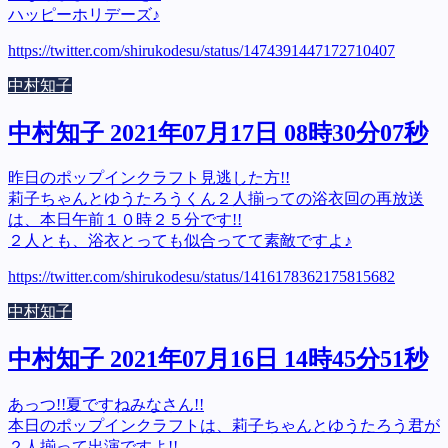
ハッピーホリデーズ♪
https://twitter.com/shirukodesu/status/1474391447172710407
中村知子
中村知子 2021年07月17日 08時30分07秒
昨日のポップインクラフト見逃した方!!
莉子ちゃんとゆうたろうくん２人揃っての浴衣回の再放送
は、本日午前１０時２５分です!!
２人とも、浴衣とっても似合ってて素敵ですよ♪
https://twitter.com/shirukodesu/status/1416178362175815682
中村知子
中村知子 2021年07月16日 14時45分51秒
あっつ!!夏ですねみなさん!!
本日のポップインクラフトは、莉子ちゃんとゆうたろう君が
２人揃って出演ですよ!!