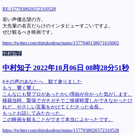
RE:
1577938926572310528
若い声優志望の方。
大先輩の名言だらけのインタビューすごいですよ。
ぜひ観るべき映画です。
https://twitter.com/shirukodesu/status/1577940138671616002
中村知子
中村知子 2022年10月06日 08時28分51秒
#その声のあなたへ 観て参りました
もう、響く響く。
こんなにも賢プロがあったかい理由が分かった気がします。
移籍当時、緊張でガチガチでご挨拶程度しかできなかったけ
れど、やさしい言葉をかけてくださった会長。
もっとお話してみたかった。
この映画を観ることができて本当によかったです。
https://twitter.com/shirukodesu/status/1577938926572310528