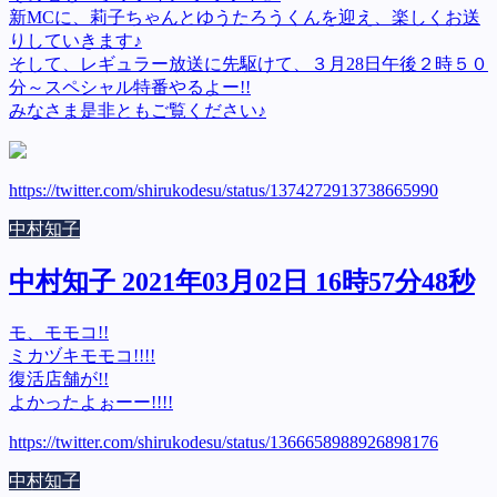
新MCに、莉子ちゃんとゆうたろうくんを迎え、楽しくお送
りしていきます♪
そして、レギュラー放送に先駆けて、３月28日午後２時５０
分～スペシャル特番やるよー!!
みなさま是非ともご覧ください♪
https://twitter.com/shirukodesu/status/1374272913738665990
中村知子
中村知子 2021年03月02日 16時57分48秒
モ、モモコ!!
ミカヅキモモコ!!!!
復活店舗が!!
よかったよぉーー!!!!
https://twitter.com/shirukodesu/status/1366658988926898176
中村知子