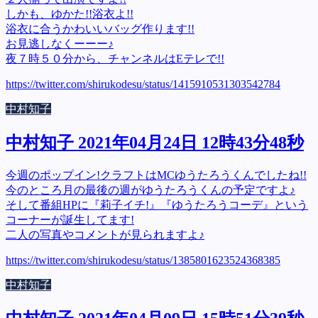
しかも、ゆかた!!浴衣よ!!
浴衣に合うかわいいバッグ作ります!!
お見逃しなくーーー♪
夜７時５０分から、チャンネルはEテレで!!
https://twitter.com/shirukodesu/status/1415910531303542784
中村知子
中村知子 2021年04月24日 12時43分48秒
今週のポップイン!クラフトはMCゆうたろうくんでしたね!!
今のところ月の最後の週がゆうたろうくんの予定ですよ♪
そして番組HPに『莉子イチ!』『ゆうたろうコーデ』という
コーナーが誕生してます!
二人の写真やコメントが見られますよ♪
https://twitter.com/shirukodesu/status/1385801623524368385
中村知子