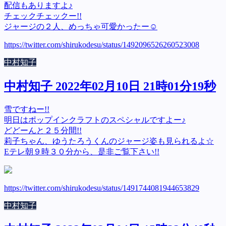
配信もありますよ♪
チェックチェックー!!
ジャージの２人、めっちゃ可愛かったー☺️
https://twitter.com/shirukodesu/status/1492096526260523008
中村知子
中村知子 2022年02月10日 21時01分19秒
雪ですねー!!
明日はポップインクラフトのスペシャルですよー♪
どどーんと２５分間!!
莉子ちゃん、ゆうたろうくんのジャージ姿も見られるよ☆
Eテレ朝９時３０分から、是非ご覧下さい!!
https://twitter.com/shirukodesu/status/1491744081944653829
中村知子