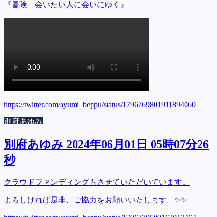
『冒険 会いたい人に会いにゆく』
https://twitter.com/ayumi_beppu/status/1796769801911894060
別府あゆみ
別府あゆみ 2024年06月01日 05時07分26
秒
クラウドファンディングもさせていただいています。
よろしければ是非、ご協力をお願いいたします。✨✨