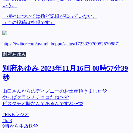
いう。
一握社については殆ど記録が残っていない。
（この投稿は空想です）
https://twitter.com/ayumi_beppu/status/1723339709525708871
別府あゆみ
別府あゆみ 2023年11月16日 08時57分39
秒
山口さんからのディズニーのお土産頂きました🩵
やっぱクランチチョコだね〜🩵
ピスタチオ味なんてあるんですね〜🩵
#RKBラジオ
#toi3
9時から生放送🩵