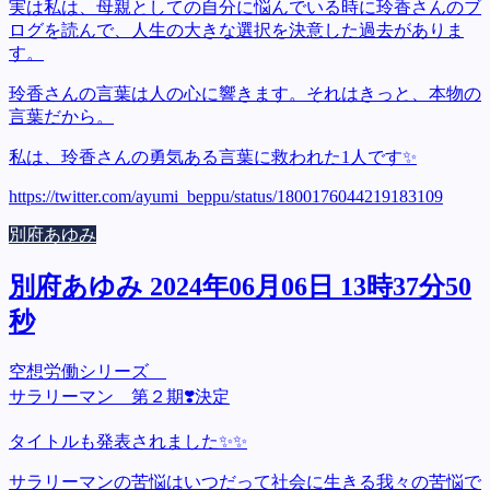
実は私は、母親としての自分に悩んでいる時に玲香さんのブ
ログを読んで、人生の大きな選択を決意した過去がありま
す。
玲香さんの言葉は人の心に響きます。それはきっと、本物の
言葉だから。
私は、玲香さんの勇気ある言葉に救われた1人です✨
https://twitter.com/ayumi_beppu/status/1800176044219183109
別府あゆみ
別府あゆみ 2024年06月06日 13時37分50
秒
空想労働シリーズ
サラリーマン 第２期❣️決定
タイトルも発表されました✨✨
サラリーマンの苦悩はいつだって社会に生きる我々の苦悩で