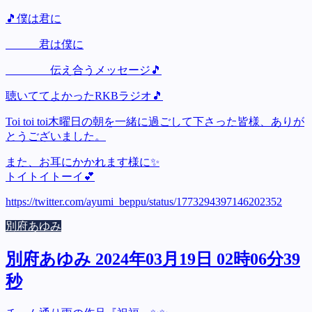
🎵僕は君に
君は僕に
伝え合うメッセージ🎵
聴いててよかったRKBラジオ🎵
Toi toi toi木曜日の朝を一緒に過ごして下さった皆様、ありが
とうございました。
また、お耳にかかれます様に✨
トイトイトーイ💕
https://twitter.com/ayumi_beppu/status/1773294397146202352
別府あゆみ
別府あゆみ 2024年03月19日 02時06分39
秒