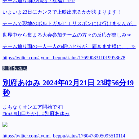
チーム通り雨の作品『祝福』✨✨
いよいよ23日にカンヌで上映出来るかが決まります！
チームで現地のポルトガル🇵🇹リスボンには行けませんが、
世界中から集まる大会参加チームの方々の反応が楽しみ👀
チーム通り雨の一人一人の想いと技が、届きます様に、、✨
https://twitter.com/ayumi_beppu/status/1769908311019958678
別府あゆみ
別府あゆみ 2024年02月21日 23時56分19
秒
まもなくオンエア開始です❕
#toi3 #山口たかし #別府あゆみ
https://twitter.com/ayumi_beppu/status/1760478005095510114