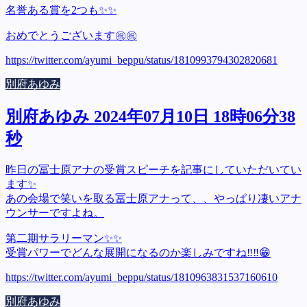
名誉ある賞を2つも✨✨
おめでとうございます㊗️㊗️
https://twitter.com/ayumi_beppu/status/1810993794302820681
別府あゆみ
別府あゆみ 2024年07月10日 18時06分38
秒
昨日の冨士原アナの受賞スピーチを記事にしていただいてい
ます✨
あの会場で笑いを取る冨士原アナって、、やっぱり凄いアナ
ウンサーですよね。
第二期サラリーマン✨✨
受賞パワーでどんな展開になるのか楽しみですね‼️‼️😁
https://twitter.com/ayumi_beppu/status/1810963831537160610
別府あゆみ