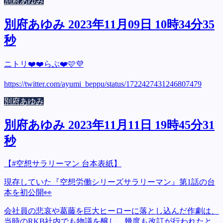
別府あゆみ
別府あゆみ 2023年11月09日 10時34分35
秒
ニトリ❤️❤️らぶ❤️🩷💜
https://twitter.com/ayumi_beppu/status/1722427431246807479
別府あゆみ
別府あゆみ 2023年11月11日 19時45分31
秒
【#空想サラリーマン 台本表紙】
現存していた『空想労働シリーズサラリーマン』第1話の台
本を初公開👀
会社員の悲哀や葛藤を巨大ヒーローに落とし込んだ作劇は、
当時のRKB社内でも物議を醸し、幾度も改訂が行われたと