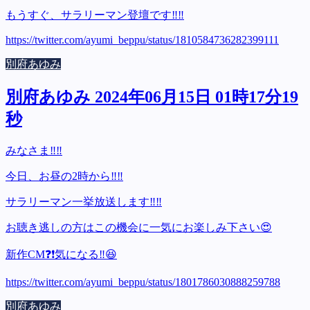
もうすぐ、サラリーマン登壇です‼️‼️
https://twitter.com/ayumi_beppu/status/1810584736282399111
別府あゆみ
別府あゆみ 2024年06月15日 01時17分19
秒
みなさま‼️‼️
今日、お昼の2時から‼️‼️
サラリーマン一挙放送します‼️‼️
お聴き逃しの方はこの機会に一気にお楽しみ下さい😍
新作CM❓❗️気になる‼️😆
https://twitter.com/ayumi_beppu/status/1801786030888259788
別府あゆみ