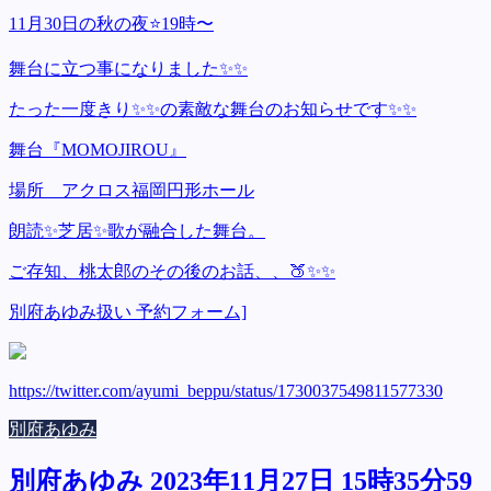
11月30日の秋の夜⭐️19時〜
舞台に立つ事になりました✨✨
たった一度きり✨✨の素敵な舞台のお知らせです✨✨
舞台『MOMOJIROU』
場所 アクロス福岡円形ホール
朗読✨芝居✨歌が融合した舞台。
ご存知、桃太郎のその後のお話、、🍑✨✨
別府あゆみ扱い 予約フォーム]
https://twitter.com/ayumi_beppu/status/1730037549811577330
別府あゆみ
別府あゆみ 2023年11月27日 15時35分59