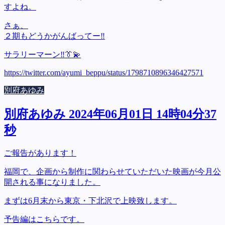
すよね。
さぁ、
２期もどうかがんばってー‼️
サラリーマーン‼️👔💫
https://twitter.com/ayumi_beppu/status/1798710896346427571
別府あゆみ
別府あゆみ 2024年06月01日 14時04分37
秒
ご報告があります！
福岡で、企画から制作に関わらせていただいた映画が今月公
開される事になりました。
まずは6月末から東京・下北沢で上映致します。
予告編はこちらです。