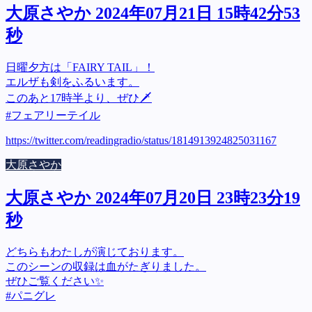
大原さやか 2024年07月21日 15時42分53
秒
日曜夕方は「FAIRY TAIL」！
エルザも剣をふるいます。
このあと17時半より、ぜひ🗡️
#フェアリーテイル
https://twitter.com/readingradio/status/1814913924825031167
大原さやか
大原さやか 2024年07月20日 23時23分19
秒
どちらもわたしが演じております。
このシーンの収録は血がたぎりました。
ぜひご覧ください✨
#パニグレ