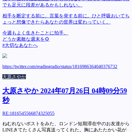
でも足元に段差があるかもしれない。
相手を断定する前に。言葉を発する前に。ひと呼吸おいてち
ょっと想像できたらあなたの世界は変わっていく。
今週もよく生きたことに拍手。
どうか素敵な週末を🌻
#大切なあなたへ
https://twitter.com/readingradio/status/1816986364040376732
大原さやか
大原さやか 2024年07月26日 04時09分59
秒
RE:
1816545566874325055
ねむれないポストをみた、ロンドン短期滞在中のお友達から
LINEきてたくさん写真送ってくれた。胸にあたたかい花が