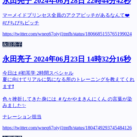
永田亮子 2024年06月28日 22時44分42秒
マーメイドプリンセス全員のアクアピッチがあるなんて❤️
#ぴちぴちピッチ
https://twitter.com/wneq67oiyj1tmfh/status/1806685155765199024
永田亮子
永田亮子 2024年06月23日 14時32分16秒
今日は #初耳学 2時間スペシャル
夏に向けてリアルに気になる所のトレーニングを教えてくれ
ます❗
色々挫折してきた身には ＃なかやまきんにくん の言葉が染
みました✨
ナレーション担当
https://twitter.com/wneq67oiyj1tmfh/status/1804749293745484126