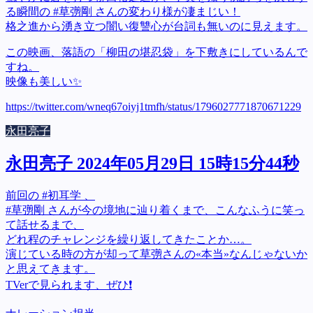
る瞬間の #草彅剛 さんの変わり様が凄まじい！
格之進から湧き立つ闇い復讐心が台詞も無いのに見えます。
この映画、落語の「柳田の堪忍袋」を下敷きにしているんで
すね。
映像も美しい✨
https://twitter.com/wneq67oiyj1tmfh/status/1796027771870671229
永田亮子
永田亮子 2024年05月29日 15時15分44秒
前回の #初耳学 、
#草彅剛 さんが今の境地に辿り着くまで、こんなふうに笑っ
て話せるまで、
どれ程のチャレンジを繰り返してきたことか…。
演じている時の方が却って草彅さんの«本当»なんじゃないか
と思えてきます。
TVerで見られます、ぜひ❗