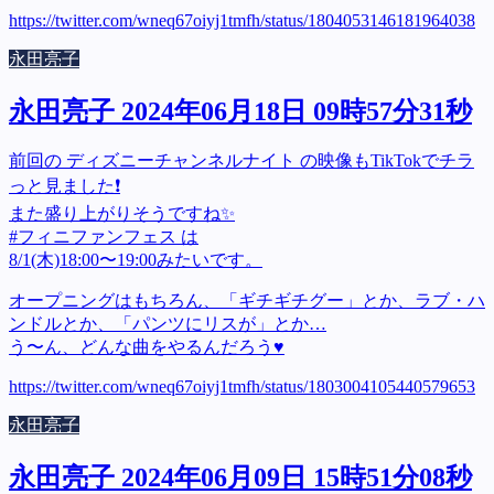
https://twitter.com/wneq67oiyj1tmfh/status/1804053146181964038
永田亮子
永田亮子 2024年06月18日 09時57分31秒
前回の ディズニーチャンネルナイト の映像もTikTokでチラ
っと見ました❗
また盛り上がりそうですね✨
#フィニファンフェス は
8/1(木)18:00〜19:00みたいです。
オープニングはもちろん、「ギチギチグー」とか、ラブ・ハ
ンドルとか、「パンツにリスが」とか…
う〜ん、どんな曲をやるんだろう♥
https://twitter.com/wneq67oiyj1tmfh/status/1803004105440579653
永田亮子
永田亮子 2024年06月09日 15時51分08秒