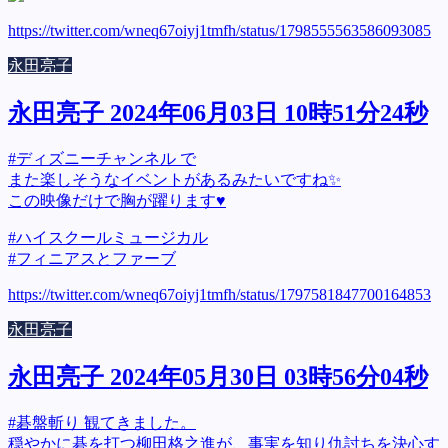
https://twitter.com/wneq67oiyj1tmfh/status/1798555563586093085
永田亮子
永田亮子 2024年06月03日 10時51分24秒
#ディズニーチャンネル で
また楽しそうなイベントがあるみたいですね✨
この映像だけで胸が躍ります♥
#ハイスクールミュージカル
#フィニアスとファーブ
https://twitter.com/wneq67oiyj1tmfh/status/1797581847700164853
永田亮子
永田亮子 2024年05月30日 03時56分04秒
#碁盤斬り 観てきました。
穏やかに碁を打つ柳田格之進が、事実を知り仇討ちを決心す