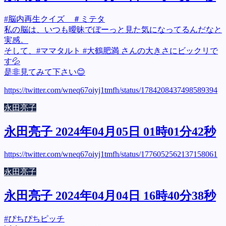
#脳内再生クイズ ＃ミテタ
私の脳は、いつも曖昧でぼーっと見た気になってるんだなと
実感。
そして、#ママタルト #大鶴肥満 さんの大きさにビックリで
す💦
是非見てみて下さい😊
https://twitter.com/wneq67oiyj1tmfh/status/1784208437498589394
永田亮子
永田亮子 2024年04月05日 01時01分42秒
https://twitter.com/wneq67oiyj1tmfh/status/1776052562137158061
永田亮子
永田亮子 2024年04月04日 16時40分38秒
#ぴちぴちピッチ