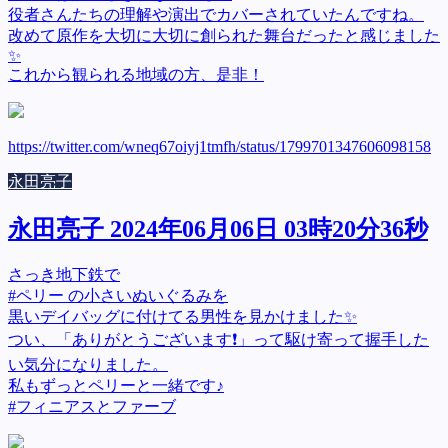
役者さんたちの理解や演出でカバーされていたんですね。
改めて原作を大切に大切に創られた舞台だったと感じました
✨
これから観られる地域の方、是非！
https://twitter.com/wneq67oiyj1tmfh/status/1799701347606098158
永田亮子
永田亮子 2024年06月06日 03時20分36秒
さっき地下鉄で
#ペリー の小さいぬいぐるみを
黒いデイバッグに付けてる男性を見かけました✨
つい、「ありがとうございます❗」って駆け寄って握手した
い気分になりました。
私もずっとペリーと一緒です♪
#フィニアスとファーブ