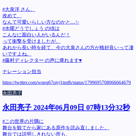
#大泉洋 さん、
改めて、
なんて可愛いらしい方なのかと…✨
#水曜どうでしょう の頃は
こんなに面白い人がいるんだ！
って衝撃を受けましたが、
あれから長い時を経て、今の大泉さんの方が格好良いって凄
いですよね。
#藤村ディレクター の声に痺れます♥
ナレーション担当
https://twitter.com/wneq67oiyj1tmfh/status/1799695708066664679
永田亮子
永田亮子 2024年06月09日 07時13分32秒
#この世界の片隅に
舞台を観てから家にある原作を読み直しました。
舞台では説明しきれない所も、