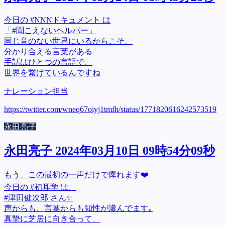
今日の #NNNドキュメント は
「#聞こえないヘルパー」
同じ音のない世界にいるからこそ、
分かり合える言葉がある
手話はひとつの言語で、
世界を繋げているんですね
ナレーション担当
https://twitter.com/wneq67oiyj1tmfh/status/1771820616242573519
永田亮子
永田亮子 2024年03月10日 09時54分09秒
もう、この最初の一声だけで痺れます❤️
今日の #初耳学 は、
#津田健次郎 さん✨
声からも、言葉からも知性が滲んでます｡
真摯に芝居に向き合って、