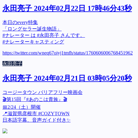
永田亮子 2024年02月22日 17時46分43秒
本日のevery特集
「ロングセラー誕生物語」
#ナレーター は #永田亮子 さんです。
#ナレーターキャスティング
https://twitter.com/wneq67oiyj1tmfh/status/1760606006768451962
永田亮子
永田亮子 2024年02月21日 03時05分20秒
コージータウン バリアフリー映画会
🎬第15回『#あのこは貴族』🎬
📅2/24（土）開催
📍滋賀県彦根市 #COZYTOWN
日本語字幕、音声ガイド付き✨