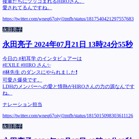
後輩たちにツッコまれるHIROさん、
愛されてるんですね。
https://twitter.com/wneq67oiyj1tmfh/status/1817540421297557683
永田亮子
永田亮子 2024年07月21日 13時24分55秒
今日の #初耳学 のインタビュアーは
#EXILE #HIRO さん✨
#林先生 のダンスにやられました❗
可愛さ爆発です。
LDHのメンバーへの愛と情熱がHIROさんの力の源なんです
ね。
ナレーション担当
https://twitter.com/wneq67oiyj1tmfh/status/1815015098303611126
永田亮子