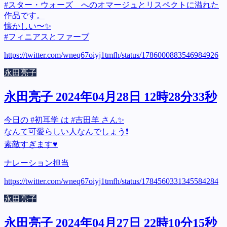
#スター・ウォーズ へのオマージュとリスペクトに溢れた
作品です。
懐かしい〜✨
#フィニアスとファーブ
https://twitter.com/wneq67oiyj1tmfh/status/1786000883546984926
永田亮子
永田亮子 2024年04月28日 12時28分33秒
今日の #初耳学 は #吉田羊 さん✨
なんて可愛らしい人なんでしょう❗
素敵すぎます♥
ナレーション担当
https://twitter.com/wneq67oiyj1tmfh/status/1784560331345584284
永田亮子
永田亮子 2024年04月27日 22時10分15秒