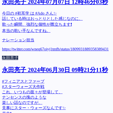
永田亮子 2024年07月07日 12時46分03秒
今日の #初耳学 は #Ado さん✨
話している時はおっとりとした感じなのに、
歌った瞬間、強烈な個性が際立ちます❗
本当の歌い手なんですね。
ナレーション担当
https://twitter.com/wneq67oiyj1tmfh/status/1809931889358389431
永田亮子
永田亮子 2024年06月30日 09時21分11秒
#フィニアスとファーブ
#スターウォーズ大作戦
これ、いつもの面々が登場して、
ナンセンスの塊のような
楽しい話なのですが、
見事にスター・ウォーズなんです✨