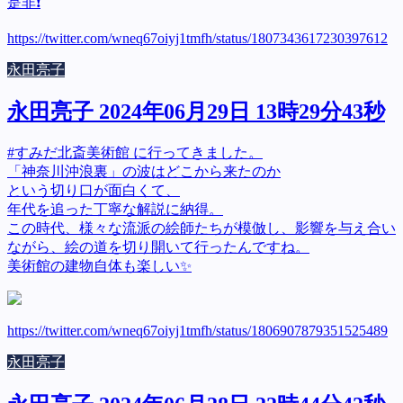
是非❗
https://twitter.com/wneq67oiyj1tmfh/status/1807343617230397612
永田亮子
永田亮子 2024年06月29日 13時29分43秒
#すみだ北斎美術館 に行ってきました。
「神奈川沖浪裏」の波はどこから来たのか
という切り口が面白くて、
年代を追った丁寧な解説に納得。
この時代、様々な流派の絵師たちが模倣し、影響を与え合い
ながら、絵の道を切り開いて行ったんですね。
美術館の建物自体も楽しい✨
https://twitter.com/wneq67oiyj1tmfh/status/1806907879351525489
永田亮子