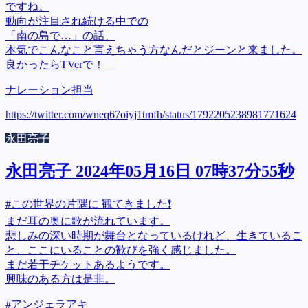
ですね。
動向が注目され続ける中での
「南の島で…」の話、
本気でこんなこと言えちゃう方なんだとジーンと来ました。
良かったらTVerで！
ナレーション担当
https://twitter.com/wneq67oiyj1tmfh/status/1792205238981771624
永田亮子
永田亮子 2024年05月16日 07時37分55秒
#この世界の片隅に 観てきました❗
まだ耳の奥に歌が流れています。
悲しみの深い時期が舞台となっているけれど、生きているこ
と、ここにいることの歓びを強く感じました。
まだ若干チケットあるようです。
興味のある方は是非。
#アンジェラアキ