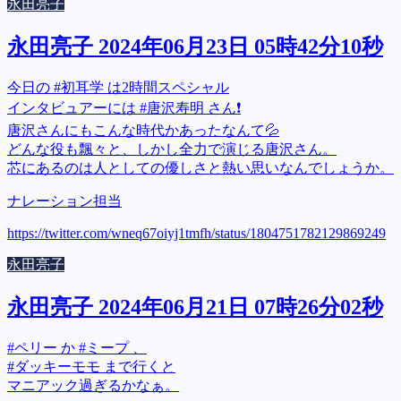
永田亮子
永田亮子 2024年06月23日 05時42分10秒
今日の #初耳学 は2時間スペシャル
インタビュアーには #唐沢寿明 さん❗
唐沢さんにもこんな時代かあったなんて💦
どんな役も飄々と、しかし全力で演じる唐沢さん。
芯にあるのは人としての優しさと熱い思いなんでしょうか。
ナレーション担当
https://twitter.com/wneq67oiyj1tmfh/status/1804751782129869249
永田亮子
永田亮子 2024年06月21日 07時26分02秒
#ペリー か #ミープ 、
#ダッキーモモ まで行くと
マニアック過ぎるかなぁ。