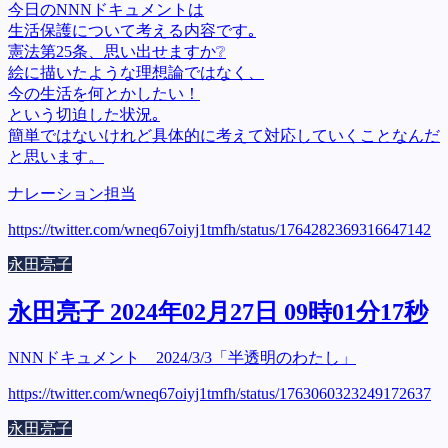
今日のNNNドキュメントは
生活保護について考える内容です｡
憲法第25条、思い出せますか❔
絵に描いたような理想論ではなく、
今の生活を何とかしたい！
という切迫した状況｡
簡単ではないけれど具体的に考えて対応していくことなんだ
と思います。
ナレーション担当
https://twitter.com/wneq67oiyj1tmfh/status/1764282369316647142
永田亮子
永田亮子 2024年02月27日 09時01分17秒
NNNドキュメント 2024/3/3「半透明のわたし」
https://twitter.com/wneq67oiyj1tmfh/status/1763060323249172637
永田亮子