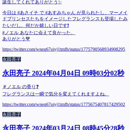
誕生してくれてありがとう✨
今日は #あさイチ で #あすみちゃん が見られたし、マーメイ
ドプリンセスたちをイメージしたフレグランスも登場したみ
たいだし、何だか嬉しい日です❗
#ノエル あなたに会えて良かった。
ありがとう💙
https://twitter.com/wneq67oiyj1tmfh/status/1775790568934908295
永田亮子
永田亮子 2024年04月04日 09時03分02秒
＃ノエル の香り❓
フレグランスは一瞬で気分を変えてくれますよね。
https://twitter.com/wneq67oiyj1tmfh/status/1775675407817429502
永田亮子
永田亮子 2024年03月24日 08時45分28秒