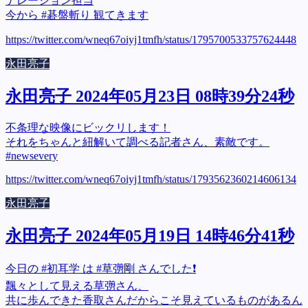
ナレーション担当
今から #碁盤斬り 観てきます
https://twitter.com/wneq67oiyj1tmfh/status/1795700533757624448
永田亮子
永田亮子 2024年05月23日 08時39分24秒
不条理な映像にビックリします！
それをちゃんと紐解いて調べる記者さん、素敵です。
#newsevery
https://twitter.com/wneq67oiyj1tmfh/status/1793562360214606134
永田亮子
永田亮子 2024年05月19日 14時46分41秒
今日の #初耳学 は #草彅剛 さんでした❗
飄々として見える草彅さん、
共に歩んできた香取さんだからこそ見えているものがあるん