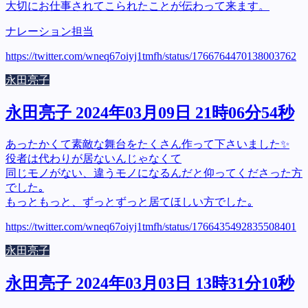
大切にお仕事されてこられたことが伝わって来ます。
ナレーション担当
https://twitter.com/wneq67oiyj1tmfh/status/1766764470138003762
永田亮子
永田亮子 2024年03月09日 21時06分54秒
あったかくて素敵な舞台をたくさん作って下さいました✨
役者は代わりが居ないんじゃなくて
同じモノがない、違うモノになるんだと仰ってくださった方
でした｡
もっともっと、ずっとずっと居てほしい方でした｡
https://twitter.com/wneq67oiyj1tmfh/status/1766435492835508401
永田亮子
永田亮子 2024年03月03日 13時31分10秒