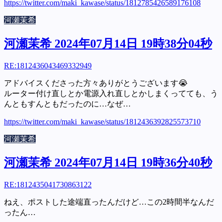
https://twitter.com/maki_kawase/status/1812785426589176108
河瀬茉希
河瀬茉希 2024年07月14日 19時38分04秒
RE:
1812436043469332949
アドバイスくださった方々ありがとうございます😭
ルーター付け直しとか電源入れ直しとかしまくってても、う
んともすんともだったのに…なぜ…
https://twitter.com/maki_kawase/status/1812436392825573710
河瀬茉希
河瀬茉希 2024年07月14日 19時36分40秒
RE:
1812435041730863122
ねえ、ポストした途端直ったんだけど…この2時間半なんだ
ったん…