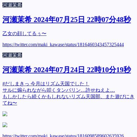
河瀬茉希
河瀬茉希 2024年07月25日 22時07分48秒
乙女の顔してるぅ〜
https://twitter.com/maki_kawase/status/1816460343457325444
河瀬茉希
河瀬茉希 2024年07月24日 22時10分19秒
#だしまきっ 今月はリズム天国でした！
サルに煽られながら叩くタンバリン…許せねえよ…
もしかしたら続くかもしれないリズム天国部、また遊びにき
てね〜
https://twitter.com/maki_kawase/status/1816098589602635926