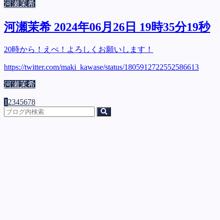
河瀬茉希
河瀬茉希 2024年06月26日 19時35分19秒
20時から！えぺ！よろしくお願いします！
https://twitter.com/maki_kawase/status/1805912722552586613
河瀬茉希
1
2
3
4
5
6
7
8