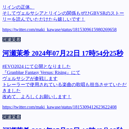
リインの正体、
そしてヴェルサシアとリインの関係もぜひGBVSRのストー
リーを読んでいただけたら嬉しいです！
https://twitter.com/maki_kawase/status/1815309615980269658
河瀬茉希
河瀬茉希 2024年07月22日 17時54分25秒
#EVO2024 にて公開となりました
『Granblue Fantasy Versus: Rising』にて
ヴェルサシアが参戦します
トレーラーで使用されている楽曲の歌唱も担当させていただ
きました
改めて、よろしくお願いします！
https://twitter.com/maki_kawase/status/1815309412623622408
河瀬茉希